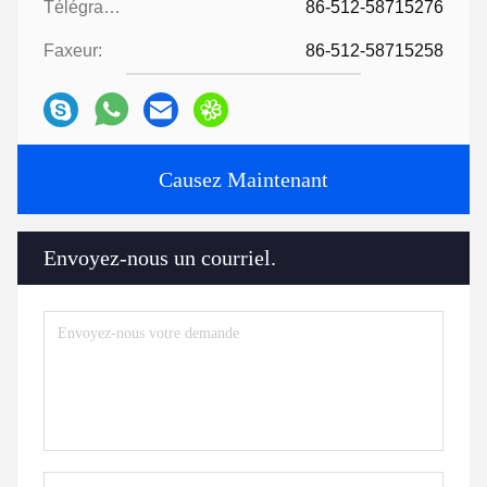
Télégramme:
86-512-58715276
Faxeur:
86-512-58715258
Causez Maintenant
Envoyez-nous un courriel.