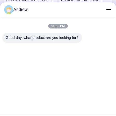
précision ERW Tube en
tirées à froid pour tubes de
Andrew
acier soudé pour
cylindres hydrauliques
Causez Maintenant
Causez Maintenant
applications automobiles
11:55 PM
Good day, what product are you looking for?
Jiangsu Hongbao Group Co., Ltd.
export@hongbao.com
86-512-58715276
VILLE DE DAXIN, ZHANGJIAGANG, JIANGSU P.R.CHINA
Chine Bonne qualité Tube en acier soudé Le fournisseur.