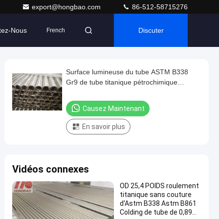
export@hongbao.com
86-512-58715276
tez-Nous
Discuter
French
Surface lumineuse du tube ASTM B338
Gr9 de tube titanique pétrochimique
titanique sans couture d'alliage
Causez Maintenant
En savoir plus
Vidéos connexes
OD 25,4 POIDS roulement
titanique sans couture
d'Astm B338 Astm B861
Colding de tube de 0,89