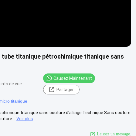
tube titanique pétrochimique titanique sans
Causez Maintenant
ints de vue
Partager
micro titanique
chimique titanique sans couture d'alliage Technique Sans couture
uture...
Voir plus
Laissez un message.