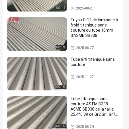
millimètres Gr12
Tube titanique sans couture
00:14
2025-08-27
Tuyau Gr12 de laminage à
froid titanique sans
couture du tube 10mm
d'ASME SB338
Tube titanique sans couture
00:19
2025-08-27
Tube Gr9 titanique sans
couture
Tube titanique sans couture
2025-11-27
00:16
Tube titanique sans
couture ASTM B338
ASME SB338 de la taille
25.4*0.89 de Gr2 Gr1 Gr7
Gr9 Gr12
Tube titanique sans couture
00:15
2025-08-24