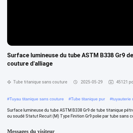
Surface lumineuse du tube ASTM B338 Gr9 de 
couture d'alliage
Tube titanique sans couture
2025-05-29
45121 po
#
Tuyau titanique sans couture
#
Tube titanique pur
#
tuyauterie 
Surface lumineuse du tube ASTM B338 Gr9 de tube titanique pétro
ou soudé Statut Recuit (M) Type Finition Gr9 polie par tube sans co
Messages du visiteur