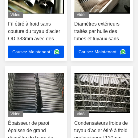
Vidéo
Vidéo
Fil étiré à froid sans
Diamètres extérieurs
couture du tuyau d'acier
traités par huile des
OD 383mm avec des
tubes et tuyaux sans
accouplements/prises
soudure, en acier de
Causez Maintenant '
Causez Maintenant '
haute précision petits
4mm
Vidéo
Vidéo
Épaisseur de paroi
Condensateurs froids de
épaisse de grand
tuyau d'acier étiré à froid
diamètre de barre de
professionnel 120mm OD