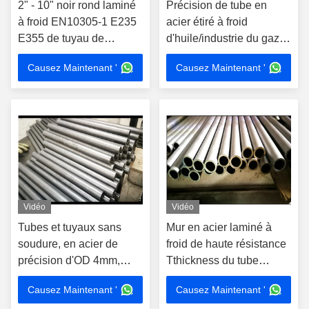
2" - 10" noir rond laminé
Précision de tube en
à froid EN10305-1 E235
acier étiré à froid
E355 de tuyau de
d'huile/industrie du gaz
diamètre extérieur
haute avec la surface
Causez Maintenant '
Causez Maintenant '
galvanisée
Vidéo
Vidéo
Tubes et tuyaux sans
Mur en acier laminé à
soudure, en acier de
froid de haute résistance
précision d'OD 4mm,
Tthickness du tube
tubes ronds sans couture
0.3mm pour l'amortisseur
Causez Maintenant '
Causez Maintenant '
de faible diamètre
de Motorcyle