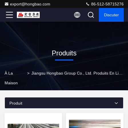
export@hongbao.com
86-512-58715276
Discuter
Produits
À La
>
Jiangsu Hongbao Group Co., Ltd. Produits En Ligne
Maison
Produit