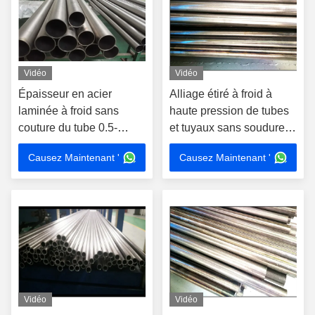
Vidéo
Vidéo
Épaisseur en acier
Alliage étiré à froid à
laminée à froid sans
haute pression de tubes
couture du tube 0.5-
et tuyaux sans soudure,
15mm de cavité de
en acier pour des
Causez Maintenant '
Causez Maintenant '
Polonais en métal
échangeurs de chaleur
Vidéo
Vidéo