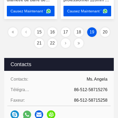
cavité d'acier doux de
E235 E355
Causez Maintenant '
Causez Maintenant '
machines DIN2391
15
16
17
18
19
20
21
22
Contacts
Contacts:
Ms. Angela
Télégramme:
86-512-58715276
Faxeur:
86-512-58715258