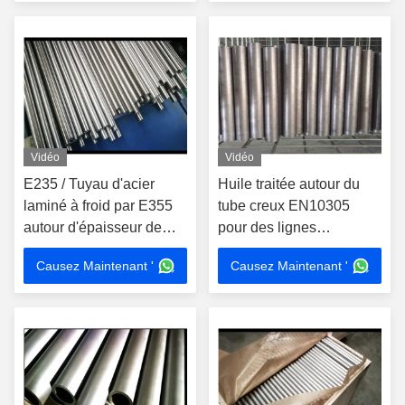
Vidéo
Vidéo
E235 / Tuyau d'acier
Huile traitée autour du
laminé à froid par E355
tube creux EN10305
autour d'épaisseur de
pour des lignes
30mm pour l'axe de
d'injection de carburant
Causez Maintenant '
Causez Maintenant '
transmission
de moteur à essence
automatique