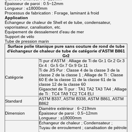
Épaisseur de paroi : 0.5~12mm
Longueur : ≤18000mm
Processus de fabrication : Forage, laminant à froid
Application
Échangeur de chaleur de Shell et de tube, condensateur,
vaporisateur, canalisation, etc.
Équipement de dessalement d'eau de mer
Support de vélo
Tube de pression marin
Surface polie titanique pure sans couture de rond de tube
d'échangeur de chaleur de tube de catégorie d'ASTM B861
Gr2
Ti pur d'ASTM : Alliage de Ti de Gr.1 Gr.2 Gr.3
Gr.4 : Gr.5 Gr.7 Gr.9 Gr.11
Ti de JIS Pur : Classe 4 de la classe 3 de la
classe 2 de la classe 1 ; Alliage de Ti : Classe
Catégorie
60 E de la classe 11 de la classe 61 de la
classe 12 de la classe 60
Gigaoctet de Ti pur : TA1 TA2 TA3 TA4 ; Alliage
de Ti : TC4 TA9 TC2 TC4 ELI
ASTM B337, ASTM B338, ASTM B861, ASTM
Standard
B862
Diamètre extérieur : 6~219mm
Dimension
Épaisseur de paroi : 0.5~12mm
Longueur : ≤18000mm
Échangeur de chaleur ; Condensateur ;
Tuyau de enroulement ; canalisation de pétrole