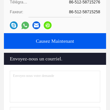
Télégramme:
86-512-58715276
Faxeur:
86-512-58715258
Causez Maintenant
Envoyez-nous un courriel.