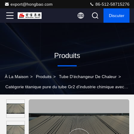
export@hongbao.com
86-512-58715276
Discuter
Produits
À La Maison
>
Produits
>
Tube D'échangeur De Chaleur
>
Catégorie titanique pure du tube Gr2 d'industrie chimique avec le
contenu élevé de palladium