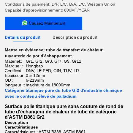
Conditions de paiement: D/P, L/C, D/A, L/C, Western Union
Capacité d'approvisionnement: 800MT/YEAR
Causez Maintenant
Détails du produit
Description du produit
Mettre en évidence:
tube de transfert de chaleur
,
tuyauterie de pot d'échappement
Matériel::
Gr1, Gr2, Gr3, Gr7, G9, Gr12
Marque ::
Hongbao
Certificat::
DNV, LE PED, OIN, TUV, LR
Epaisseur::
0.5-12mm
OD ::
6-219mm
longueur ::
maximum de 18000mm.
Catégorie titanique pure du tube Gr2 d'industrie chimique
avec le contenu élevé de palladium
Surface polie titanique pure sans couture de rond de
tube d'échangeur de chaleur de tube de catégorie
d'ASTM B861 Gr2
Description
Caractéristiques
Caractéristiques : ASTM B338, ASTM B861