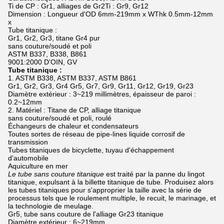
Ti de CP : Gr1, alliages de Gr2Ti : Gr9, Gr12
Dimension : Longueur d'OD 6mm-219mm x WThk 0.5mm-12mm
x
Tube titanique :
Gr1, Gr2, Gr3, titane Gr4 pur
sans couture/soudé et poli
ASTM B337, B338, B861
9001:2000 D'OIN, GV
Tube titanique :
1. ASTM B338, ASTM B337, ASTM B861
Gr1, Gr2, Gr3, Gr4 Gr5, Gr7, Gr9, Gr11, Gr12, Gr19, Gr23
Diamètre extérieur : 3~219 millimètres, épaisseur de paroi :
0.2~12mm
2. Matériel : Titane de CP, alliage titanique
sans couture/soudé et poli, roulé
Échangeurs de chaleur et condensateurs
Toutes sortes de réseau de pipe-lines liquide corrosif de
transmission
Tubes titaniques de bicyclette, tuyau d'échappement
d'automobile
Aquiculture en mer
Le tube sans couture titanique
est traité par la panne du lingot
titanique, expulsant à la billette titanique de tube. Produisez alors
les tubes titaniques pour s'approprier la taille avec la série de
processus tels que le roulement multiple, le recuit, le marinage, et
la technologie de meulage.
Gr5, tube sans couture de l'alliage Gr23 titanique
Diamètre extérieur : 6~219mm