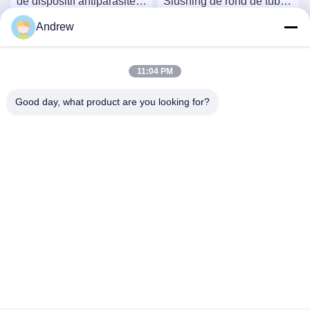
de dispositif antiparasite
Slushing de rond de tube
ASTM B338 en tant que
d'échangeur de chaleur
Andrew
matériaux de stockage
de technologie
Causez Maintenant
Causez Maintenant
d'hydrogène
11:04 PM
Good day, what product are you looking for?
Jiangsu Hongbao Group Co., Ltd.
export@hongbao.com
86-512-58715276
VILLE DE DAXIN, ZHANGJIAGANG, JIANGSU P.R.CHINA
Chine Bonne qualité Tube en acier soudé Le fournisseur.