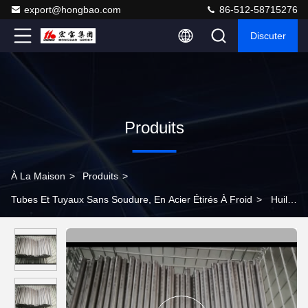
export@hongbao.com
86-512-58715276
Discuter
Produits
À La Maison
>
Produits
>
Tubes Et Tuyaux Sans Soudure, En Acier Étirés À Froid
>
Huile
- tolérance étirée à froid H8 H9 d'identification de tubes et tuyaux
sans soudure, en acier d'immersion transportant des fluides