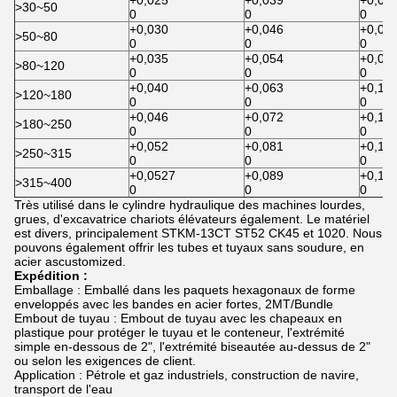
+0,025
+0,039
+0,06
>
30~50
0
0
0
+0,030
+0,046
+0,07
>
50~80
0
0
0
+0,035
+0,054
+0,08
>
80~120
0
0
0
+0,040
+0,063
+0,10
>
120~180
0
0
0
+0,046
+0,072
+0,11
>
180~250
0
0
0
+0,052
+0,081
+0,13
>
250~315
0
0
0
+0,0527
+0,089
+0,14
>
315~400
0
0
0
Très utilisé dans le cylindre hydraulique des machines lourdes,
grues, d'excavatrice chariots élévateurs également. Le matériel
est divers, principalement STKM-13CT ST52 CK45 et 1020. Nous
pouvons également offrir les tubes et tuyaux sans soudure, en
acier ascustomized.
Expédition :
Emballage : Emballé dans les paquets hexagonaux de forme
enveloppés avec les bandes en acier fortes, 2MT/Bundle
Embout de tuyau : Embout de tuyau avec les chapeaux en
plastique pour protéger le tuyau et le conteneur, l'extrémité
simple en-dessous de 2", l'extrémité biseautée au-dessus de 2"
ou selon les exigences de client.
Application : Pétrole et gaz industriels, construction de navire,
transport de l'eau