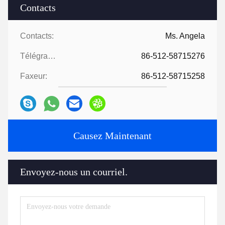
Contacts
Contacts:
Ms. Angela
Télégramme:
86-512-58715276
Faxeur:
86-512-58715258
Causez Maintenant
Envoyez-nous un courriel.