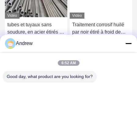
Vidéo
Vidéo
tubes et tuyaux sans
Traitement corrosif huilé
soudure, en acier étirés à
par noir étiré à froid de
froid de 160mm OD, tube
tuyau sans couture de
Andrew
d'acier de précision de
condensateur anti-
Causez Maintenant
Causez Maintenant
bicyclettes
6:52 AM
Good day, what product are you looking for?
Jiangsu Hongbao Group Co., Ltd.
export@hongbao.com
86-512-58715276
VILLE DE DAXIN, ZHANGJIAGANG, JIANGSU P.R.CHINA