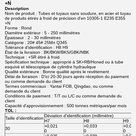
+N
Description
Nom de produit : Tubes et tuyaux sans soudure, en acier et tuyau
de produits étirés à froid de précision d'en 10305-1 E235 E355
+N
Forme : Rond
Diamètre extérieur : 5 - 250 millimètres
Épaisseur : 2 - 30 millimètres
Catégorie : 20# 45# 25Mn Q345
Tolérance d'identification : H8 H9
État de la livraison : BK/BKW/BKS/GBK/NBK
Technique : +SR étiré à froid
Spécification technique : approprié à SK+RB/Honed ou à tube
esquivé et télescopique de cylindre hydraulique
Qualité extérieure : Bonne qualité après le revêtement
Délai de livraison : D'ici 20-30 jours après réception du paiement
ou comme demande du client
Termes commerciaux : Yantai FOB, Qingdao, ou comme
demande du client
Conditions de paiement : T/T ou L/C ou comme demande du
client
Capacité d'approvisionnement : 500 tonnes métriques/par mois
TOL :
Déviation d'identification (millimètre)
Taille d'identification
H7
H8
H9
+0,021
+0,033
+0,05
30
0
0
0