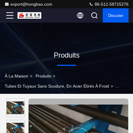
export@hongbao.com
86-512-58715276
Discuter
Produits
À La Maison
>
Produits
>
Tubes Et Tuyaux Sans Soudure, En Acier Étirés À Froid
>
Épaisseur étirée à froid polie des tubes et tuyaux sans soudure,
en acier 10mm pour la construction de navire