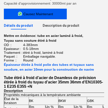
Capacité d'approvisionnement: 30000mt par an
Causez Maintenant
Détails du produit
Description du produit
Mettre en évidence:
tube en acier laminé à froid
,
Tuyau sans couture étiré à froid
OD ::
4-383mm
Epaisseur::
0.5-18mm
Traitement ::
étiré à froid, laminé à froid
Paquet ::
Emballage navigable.
Forme ::
Round
Épaisseur étirée à froid polie des tubes et tuyaux sans
soudure, en acier 10mm pour la construction de navire
Tube étiré à froid d'acier de Deamless de précision
étirée à froid du tuyau d'acier 35mm 36mm d'EN10305-
1 E235 E355 +N
Description
Propriétés mécaniques à la température ambiante
État de la
BK
BKW
GBK
livraison
Rm
Un %
Rm
Un %
Rm
Un