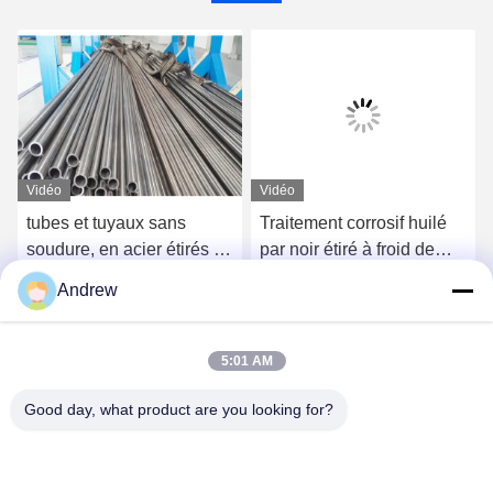
Vidéo
Vidéo
tubes et tuyaux sans
Traitement corrosif huilé
soudure, en acier étirés à
par noir étiré à froid de
froid de 160mm OD, tube
tuyau sans couture de
Andrew
d'acier de précision de
condensateur anti-
Causez Maintenant
Causez Maintenant
bicyclettes
5:01 AM
Good day, what product are you looking for?
Jiangsu Hongbao Group Co., Ltd.