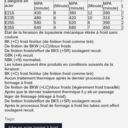
Catégorie en
MPA
MPA
MPA
acier
(Minute)
(Minute)
(Mi
(minute)
(minute)
(minute)
E215
430
8
380
12
280
30
E235
480
6
420
10
315
25
E255
580
5
520
8
390
21
E355
640
4
580
7
450
22
État de la livraison de tuyauterie mécanique étirée à froid sans
couture
BK (+C) froid fini/dur (de finition froid comme tiré).
De finition de BKW (+LC)/doux froids
De finition froids/effort de BKS (+SR) soulagent recuit.
GBK (+A) recuit.
NBK (+N) normalisé.
Les tubes peuvent être produits en conditions suivants de la
livraison :
BK (+C) froid fini/dur (de finition froid comme tiré).
Aucun traitement thermique après le dernier processus de
formage à froid.
De finition de BKW (+LC)/doux froids (légèrement froid travaillé)
Après que le dernier traitement thermique il y ait un passage
léger de finissage (étirage à froid).
De finition froids/effort de BKS (+SR) soulagent recuit.
Après le processus final de formage à froid les tubes sont effort
soulagent recuit.
Tags:
tube en acier laminé à froid