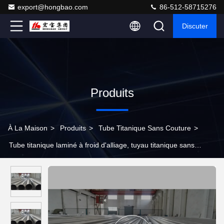
export@hongbao.com
86-512-58715276
Discuter
Produits
À La Maison
>
Produits
>
Tube Titanique Sans Couture
>
Tube titanique laminé à froid d'alliage, tuyau titanique sans
couture de petit diamètre de Max Length 18m