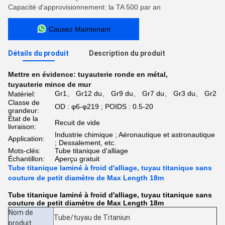
Capacité d'approvisionnement: la TA 500 par an
Causez Maintenant
Détails du produit
Description du produit
Mettre en évidence:
tuyauterie ronde en métal
,
tuyauterie mince de mur
Gr1、 Gr12 du、 Gr9 du、 Gr7 du、 Gr3 du、 Gr2
Matériel:
Classe de
OD : φ6-φ219 ; POIDS : 0.5-20
grandeur:
État de la
Recuit de vide
livraison:
Industrie chimique ; Aéronautique et astronautique
Application:
; Dessalement, etc.
Mots-clés:
Tube titanique d'alliage
Échantillon:
Aperçu gratuit
Tube titanique laminé à froid d'alliage, tuyau titanique sans
couture de petit diamètre de Max Length 18m
Tube titanique laminé à froid d'alliage, tuyau titanique sans
couture de petit diamètre de Max Length 18m
Nom de
Tube/tuyau de Titaniun
produit