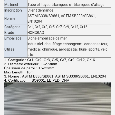
Matériel
Tube et tuyau titaniques et titaniques d'alliage
Inscription
Client demandé
ASTM B338/SB861, ASTM SB338/SB861,
Norme
EN10204
Catégorie
Gr1, Gr2, Gr3, Gr5, Gr7, Gr9, Gr12, Gr16
Brade
HONGBAO
Emballage
Digne emballage de mer
Industriel, chauffage échangeant, condensateur,
Utilisé
médical, chimique, aérospatial, huile, sports, vélo
etc.
1. Catégorie : Gr1, Gr2, Gr3, Gr5, Gr7, Gr9, Gr12, Gr16
2. Diamètre extérieur : 6-273mm
Épaisseur de paroi : 0.5-22mm
Max Length : 18m
3. Norme : ASTM B338/SB861, ASTM SB338/SB861, EN10204
4. Certification : ISO9001, LE PED, DNV