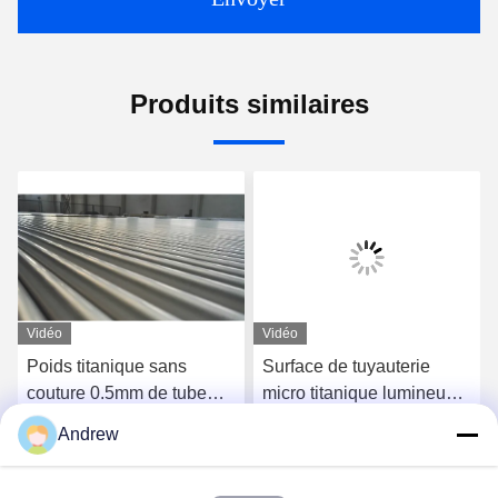
Produits similaires
Vidéo
Vidéo
Poids titanique sans
Surface de tuyauterie
couture 0.5mm de tube
micro titanique lumineuse
d'Astm B861 autour de la
non magnétique Nice pour
Andrew
catégorie 9
l'ouvrage de collier
Causez Maintenant
Causez Maintenant
d'anneau