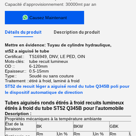
Capacité d'approvisionnement: 30000mt par an
Causez Maintenant
Détails du produit
Description du produit
Mettre en évidence:
Tuyau de cylindre hydraulique
,
st52 a aiguisé le tube
Certificat::
TS16949, DNV, LE PED, OIN
Mots-clés:
tube recuit lumineux
OD ::
6-120mm
Epaisseur::
0.5-15mm
Type::
Soudé ou sans couture
Traitement ::
étiré à froid, laminé à froid
ST52 de recuit léger a aiguisé rond du tube Q345B poli pour
le dispositif automatique de direction
Tubes aiguisés ronds étirés à froid recuits lumineux
étirés à froid du tube ST52 Q345B pour l'automobile
Description :
Propriétés mécaniques à la température ambiante
État de la
BK
BKW
GBK
livraison
Rm
Un %
Rm
Un %
Rm
Un