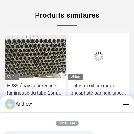
Produits similaires
Vidéo
Vidéo
E235 épaisseur recuite
Tube recuit lumineux
lumineuse du tube 15mm,
phosphaté par noir, tubes
tube d'acier du diamètre
DIN2391 soudés étirés à
Andrew
extérieur E355 de 120mm
froid
Causez Maintenant
Causez Maintenant
11:10 AM