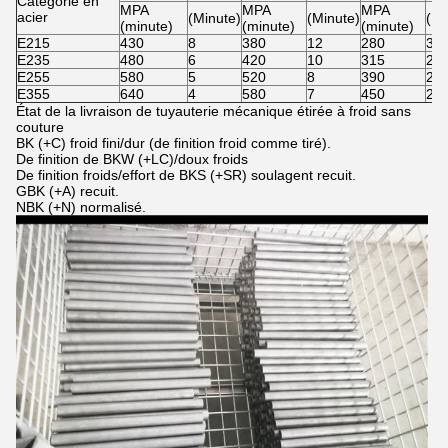
Catégorie en
MPA
MPA
MPA
acier
(Minute)
(Minute)
(Mi
(minute)
(minute)
(minute)
E215
430
8
380
12
280
30
E235
480
6
420
10
315
25
E255
580
5
520
8
390
21
E355
640
4
580
7
450
22
État de la livraison de tuyauterie mécanique étirée à froid sans
couture
BK (+C) froid fini/dur (de finition froid comme tiré).
De finition de BKW (+LC)/doux froids
De finition froids/effort de BKS (+SR) soulagent recuit.
GBK (+A) recuit.
NBK (+N) normalisé.