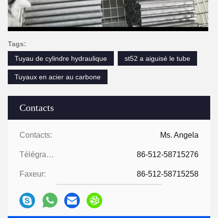
Tags:
Tuyau de cylindre hydraulique
st52 a aiguisé le tube
Tuyaux en acier au carbone
Contacts
Contacts:
Ms. Angela
Télégramme:
86-512-58715276
Faxeur:
86-512-58715258