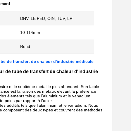
ement
DNV, LE PED, OIN, TUV, LR
10-114mm
Rond
e de transfert de chaleur d'industrie médicale
 de tube de transfert de chaleur d'industrie
stre et le septième métal le plus abondant. Son faible
stance est la raison des métaux élevant la préférence
c des éléments tels que l'aluminium et le vanadium
poids par rapport à l'acier.
des additifs tels que l'aluminium et le vanadium. Nous
s se composent des deux types et couvrent des méthodes