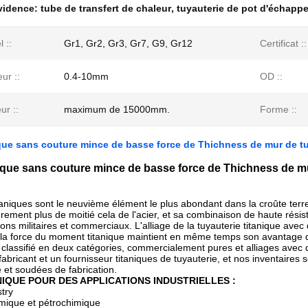
évidence:
tube de transfert de chaleur
,
tuyauterie de pot d'échapp
 ::
Gr1, Gr2, Gr3, Gr7, G9, Gr12
Certificat ::
ur ::
0.4-10mm
OD ::
ur ::
maximum de 15000mm.
Forme ::
que sans couture mince de basse force de Thichness de mur de tub
ique sans couture mince de basse force de Thichness de mur
taniques sont le neuvième élément le plus abondant dans la croûte terre
èrement plus de moitié cela de l'acier, et sa combinaison de haute rési
ons militaires et commerciaux. L'alliage de la tuyauterie titanique ave
a force du moment titanique maintient en même temps son avantage de 
t classifié en deux catégories, commercialement pures et alliages avec 
bricant et un fournisseur titaniques de tuyauterie, et nos inventaire
 et soudées de fabrication.
NIQUE POUR DES APPLICATIONS INDUSTRIELLES :
try
imique et pétrochimique