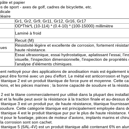
 pâte et papier
 de sport - axes de golf, cadres de bicyclette, etc.
dicale
cléaire
Gr1, Gr2, Gr9, Gr11, Gr12, Gr16, Gr17
OD*Thk*L (10-114) * (0.4-10) * (100-15000) millimètre
Laminé à froid
Recuit (M)
Résistivité légère et excellente de corrosion, fortement résista
ques
haute résistance.
Essai ultrasonique, essai hydrostatique, aplatissant l'essai, l'i
visuelle, l'inspection dimensionnelle, l'inspection de propriétés 
l'analyse d'éléments chimiques.
ment nettoyé pour des applications de anodisation mais est également idé
 peut être formé avec un peu d'effort. Le métal est anticorrosion et hyp
 titanique 2 est un produit titanique de force pure et moyenne. Cette ca
ions, et les pièces marines ; la bonne capacité de soudure et la résista
 2 est le titane commercialement pur utilisé dans la plupart des installa
t et la feuille peut avoir la résistance à la traction finale et au-dessus 
titanique 3 est un produit pur, de haute résistance, titanique fournissan
soudure. Cette catégorie titanique est principalement employée dans d
 titanique 4 est le produit titanique pur pur le plus de haute résistance
t pour le fuselage, pièces de moteur d'avions, implants marins et chirur
 la corrosion sont son cachet.
 titanique 5 (6AL-4V) est un produit titanique allié contenant 6% en a