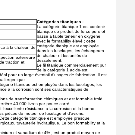
Catégories titaniques :
La catégorie titanique 1 est contenir
titanique de produit de force pure et
basse à faible teneur en oxygène
avec le formability élevé ; cette
catégorie titanique est employée
nce à la chaleur, de
dans les fuselages, les échangeurs
de chaleur et les unités de
nspection extérieure
dessalement.
de traction et
Le fil titanique commercialement pur
de la catégorie 1 acide-est
al pour un large éventail d'usages de fabrication. Il est
oallergénique.
tégorie titanique est employée dans les fuselages, les
nce à la corrosion sont ses caractéristiques de
tions de transformation chimiques et est formable froid.
derrière 40 000 livres par pouce carré.
t l'excellente résistance à la corrosion et la bonne
es pièces de moteur de fuselage et d'avions.
. Cette catégorie titanique est employée presque
gicaux, tuyauterie hydraulique. Le bon formability et la
luminium et vanadium de 4% ; est un produit moyen de