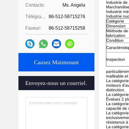
Industrie de
Contacts:
Ms. Angela
Marchandises
Industrie mé
Industrie nu
Télégramme:
86-512-58715276
Catégorie
Dimension
Faxeur:
86-512-58715258
Méthode de
fabrication
Condition
Caractéristi
Inspection
Causez Maintenant
particulière
malléable et
La catégorie
Envoyez-nous un courriel.
moteurs d'av
distinction.
La catégorie
Évaluez 2 pla
La catégorie 
capacité de 
La catégorie
exclusivemen
résistance à
La catégorie