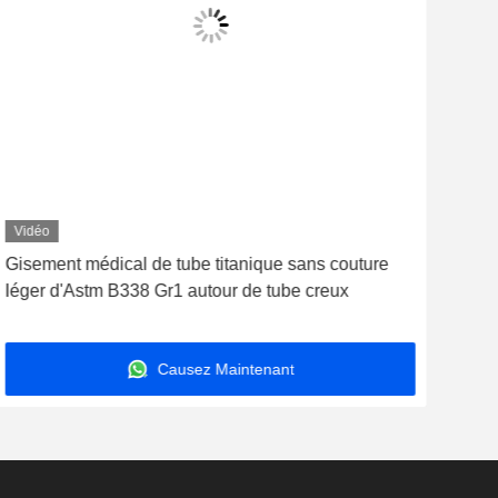
Vidéo
Vid
Gisement médical de tube titanique sans couture
Déte
léger d'Astm B338 Gr1 autour de tube creux
Fouc
l'é
Causez Maintenant