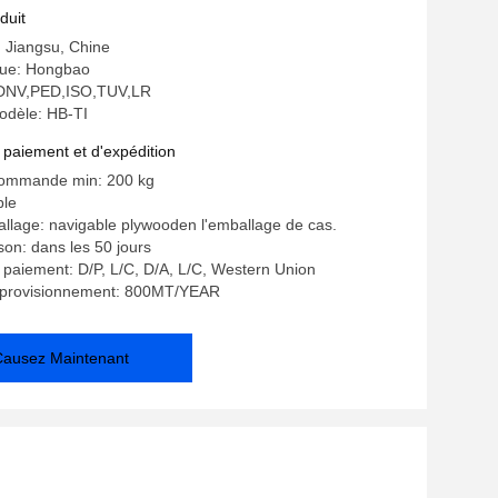
industrie médicale
duit
: Jiangsu, Chine
ue: Hongbao
n: DNV,PED,ISO,TUV,LR
dèle: HB-TI
 paiement et d'expédition
commande min: 200 kg
ble
allage: navigable plywooden l'emballage de cas.
ison: dans les 50 jours
 paiement: D/P, L/C, D/A, L/C, Western Union
pprovisionnement: 800MT/YEAR
Causez Maintenant