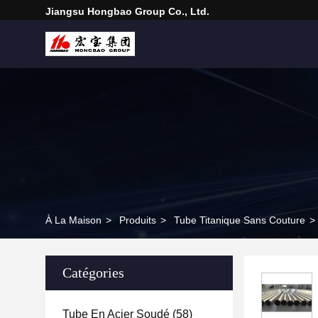
Jiangsu Hongbao Group Co., Ltd.
À La Maison
>
Produits
>
Tube Titanique Sans Couture
>
Catégories
Tube En Acier Soudé
(58)