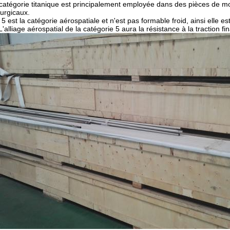
 catégorie titanique est principalement employée dans des pièces de mo
rurgicaux.
 5 est la catégorie aérospatiale et n'est pas formable froid, ainsi elle
'alliage aérospatial de la catégorie 5 aura la résistance à la traction f