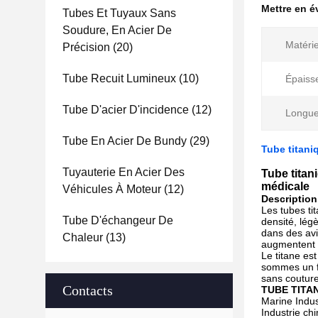
Mettre en 
Tubes Et Tuyaux Sans
Soudure, En Acier De
Matériel
Précision
(20)
Tube Recuit Lumineux
(10)
Épaisse
Tube D'acier D'incidence
(12)
Longue
Tube En Acier De Bundy
(29)
Tube titani
Tuyauterie En Acier Des
Tube titan
médicale
Véhicules À Moteur
(12)
Description
Les tubes ti
Tube D'échangeur De
densité, lég
dans des avi
Chaleur
(13)
augmentent l
Le titane es
sommes un fa
sans couture
Contacts
TUBE TITA
Marine Indus
Industrie ch