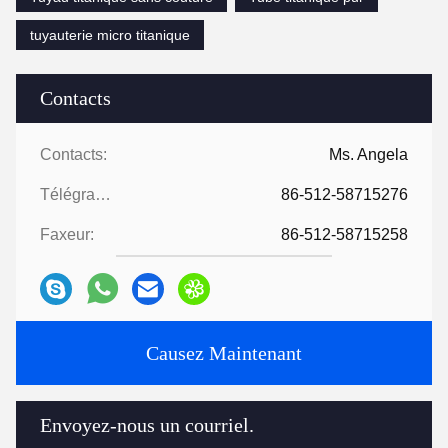
tuyauterie micro titanique
Contacts
Contacts:
Ms. Angela
Télégramme:
86-512-58715276
Faxeur:
86-512-58715258
Causez Maintenant
Envoyez-nous un courriel.