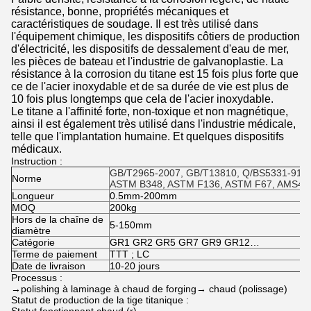
résistance, bonne, propriétés mécaniques et
caractéristiques de soudage. Il est très utilisé dans
l'équipement chimique, les dispositifs côtiers de production
d'électricité, les dispositifs de dessalement d'eau de mer,
les pièces de bateau et l'industrie de galvanoplastie. La
résistance à la corrosion du titane est 15 fois plus forte que
ce de l'acier inoxydable et de sa durée de vie est plus de
10 fois plus longtemps que cela de l'acier inoxydable.
Le titane a l'affinité forte, non-toxique et non magnétique,
ainsi il est également très utilisé dans l'industrie médicale,
telle que l'implantation humaine. Et quelques dispositifs
médicaux.
Instruction :
GB/T2965-2007, GB/T13810, Q/BS5331-91 ;
Norme
ASTM B348, ASTM F136, ASTM F67, AMS49
Longueur
0.5mm-200mm
MOQ
200kg
Hors de la chaîne de
5-150mm
diamètre
Catégorie
GR1 GR2 GR5 GR7 GR9 GR12…
Terme de paiement
TTT ; LC
Date de livraison
10-20 jours
Processus :
→polishing à laminage à chaud de forging→ chaud (polissage)
Statut de production de la tige titanique :