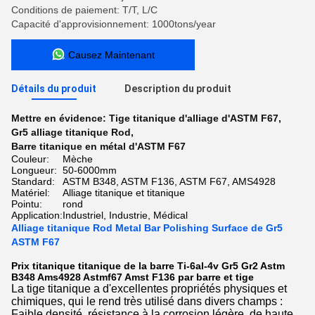
Conditions de paiement: T/T, L/C
Capacité d'approvisionnement: 1000tons/year
Causez Maintenant
Détails du produit
Description du produit
Mettre en évidence:
Tige titanique d'alliage d'ASTM F67
,
Gr5 alliage titanique Rod
,
Barre titanique en métal d'ASTM F67
Couleur:
Mèche
Longueur:
50-6000mm
Standard:
ASTM B348, ASTM F136, ASTM F67, AMS4928
Matériel:
Alliage titanique et titanique
Pointu:
rond
Application:
Industriel, Industrie, Médical
Alliage titanique Rod Metal Bar Polishing Surface de Gr5
ASTM F67
Prix titanique titanique de la barre Ti-6al-4v Gr5 Gr2 Astm
B348 Ams4928 Astmf67 Amst F136 par barre et tige
La tige titanique a d'excellentes propriétés physiques et
chimiques, qui le rend très utilisé dans divers champs :
Faible densité, résistance à la corrosion légère, de haute