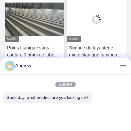
Vidéo
Vidéo
Poids titanique sans
Surface de tuyauterie
couture 0.5mm de tube
micro titanique lumineuse
d'Astm B861 autour de la
non magnétique Nice pour
Andrew
catégorie 9
l'ouvrage de collier
Causez Maintenant
Causez Maintenant
d'anneau
1:45 PM
Good day, what product are you looking for?
Jiangsu Hongbao Group Co., Ltd.
export@hongbao.com