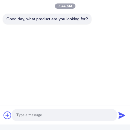
2:44 AM
Good day, what product are you looking for?
Vidéo
Vidéo
Résistance à l'érosion
Chaîne externe de
élevée titanique pure
diamètre de tube titanique
pétrochimique de rond de
de l'alliage Gr12 6 -
tube ASTM B338
219mm pour l'industrie
Causez Maintenant
Causez Maintenant
chimique
Jiangsu Hongbao Group Co., Ltd.