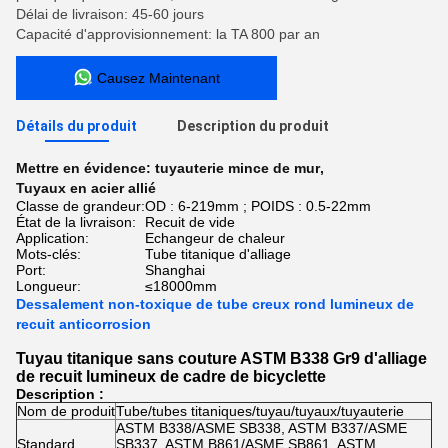
Délai de livraison: 45-60 jours
Capacité d'approvisionnement: la TA 800 par an
Causez Maintenant
Détails du produit
Description du produit
Mettre en évidence:
tuyauterie mince de mur
,
Tuyaux en acier allié
Classe de grandeur:
OD : 6-219mm ; POIDS : 0.5-22mm
État de la livraison:
Recuit de vide
Application:
Echangeur de chaleur
Mots-clés:
Tube titanique d'alliage
Port:
Shanghai
Longueur:
≤18000mm
Dessalement non-toxique de tube creux rond lumineux de
recuit anticorrosion
Tuyau titanique sans couture ASTM B338 Gr9 d'alliage
de recuit lumineux de cadre de bicyclette
Description :
Nom de produit
Tube/tubes titaniques/tuyau/tuyaux/tuyauterie
ASTM B338/ASME SB338, ASTM B337/ASME
Standard
SB337, ASTM B861/ASME SB861, ASTM