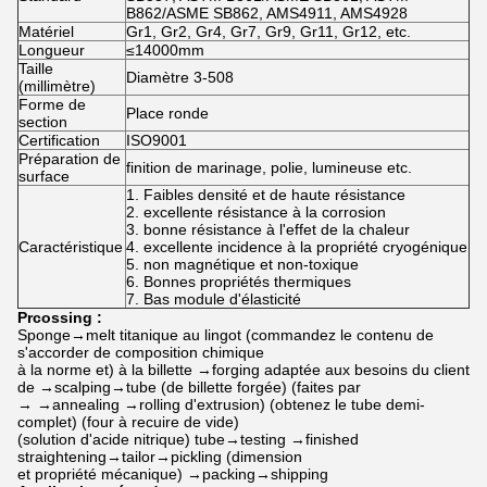
B862/ASME SB862, AMS4911, AMS4928
Matériel
Gr1, Gr2, Gr4, Gr7, Gr9, Gr11, Gr12, etc.
Longueur
≤14000mm
Taille
Diamètre 3-508
(millimètre)
Forme de
Place ronde
section
Certification
ISO9001
Préparation de
finition de marinage, polie, lumineuse etc.
surface
1.
Faibles densité et de haute résistance
2. excellente résistance à la corrosion
3. bonne résistance à l'effet de la chaleur
Caractéristique
4. excellente incidence à la propriété cryogénique
5. non magnétique et non-toxique
6.
Bonnes propriétés thermiques
7.
Bas module d'élasticité
Prcossing :
Sponge→melt titanique au lingot (commandez le contenu de
s'accorder de composition chimique
à la norme et) à la billette →forging adaptée aux besoins du client
de →scalping→tube (de billette forgée) (faites par
→ →annealing →rolling d'extrusion) (obtenez le tube demi-
complet) (four à recuire de vide)
(solution d'acide nitrique) tube→testing →finished
straightening→tailor→pickling (dimension
et propriété mécanique) →packing→shipping