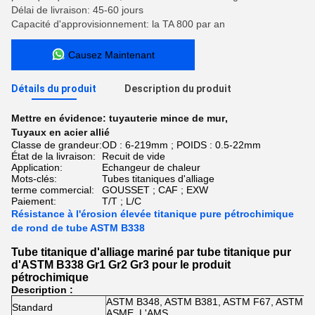
Délai de livraison: 45-60 jours
Capacité d'approvisionnement: la TA 800 par an
Causez Maintenant
Détails du produit
Description du produit
Mettre en évidence:
tuyauterie mince de mur
,
Tuyaux en acier allié
Classe de grandeur:
OD : 6-219mm ; POIDS : 0.5-22mm
État de la livraison:
Recuit de vide
Application:
Echangeur de chaleur
Mots-clés:
Tubes titaniques d'alliage
terme commercial:
GOUSSET ; CAF ; EXW
Paiement:
T/T ; L/C
Résistance à l'érosion élevée titanique pure pétrochimique
de rond de tube ASTM B338
Tube titanique d'alliage mariné par tube titanique pur
d'ASTM B338 Gr1 Gr2 Gr3 pour le produit
pétrochimique
Description :
ASTM B348, ASTM B381, ASTM F67, ASTM F
Standard
ASME, L'AMS