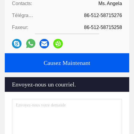
Contacts:
Ms. Angela
Télégramme:
86-512-58715276
Faxeur:
86-512-58715258
Causez Maintenant
Envoyez-nous un courriel.