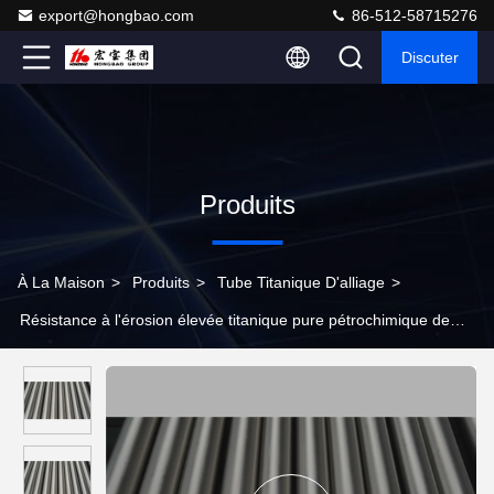
export@hongbao.com
86-512-58715276
Discuter
Produits
À La Maison
>
Produits
>
Tube Titanique D'alliage
>
Résistance à l'érosion élevée titanique pure pétrochimique de
rond de tube ASTM B338