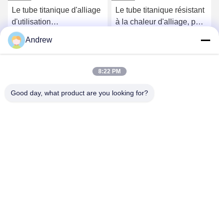
Le tube titanique d'alliage
Le tube titanique résistant
d'utilisation
à la chaleur d'alliage, petit
d'aéronautique a mariné
diamètre a laminé à froid
Andrew
l'épaisseur de paroi
le tube 22mm OD
Causez Maintenant
Causez Maintenant
épaisse de 22mm
8:22 PM
Good day, what product are you looking for?
Jiangsu Hongbao Group Co., Ltd.
export@hongbao.com
86-512-58715276
VILLE DE DAXIN, ZHANGJIAGANG, JIANGSU P.R.CHINA