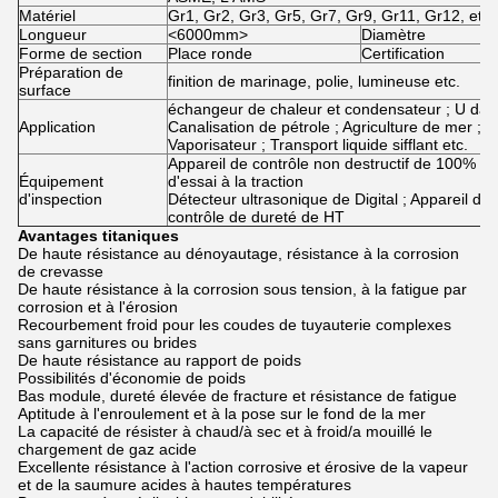
Matériel
Gr1, Gr2, Gr3, Gr5, Gr7, Gr9, Gr11, Gr12, etc.
Longueur
<6000mm>
Diamètre
Forme de section
Place ronde
Certification
Préparation de
finition de marinage, polie, lumineuse etc.
surface
échangeur de chaleur et condensateur ; U dact
Application
Canalisation de pétrole ; Agriculture de mer ;
Vaporisateur ; Transport liquide sifflant etc.
Appareil de contrôle non destructif de 100% ; 
Équipement
d'essai à la traction
d'inspection
Détecteur ultrasonique de Digital ; Appareil de 
contrôle de dureté de HT
Avantages titaniques
De haute résistance au dénoyautage, résistance à la corrosion
de crevasse
De haute résistance à la corrosion sous tension, à la fatigue par
corrosion et à l'érosion
Recourbement froid pour les coudes de tuyauterie complexes
sans garnitures ou brides
De haute résistance au rapport de poids
Possibilités d'économie de poids
Bas module, dureté élevée de fracture et résistance de fatigue
Aptitude à l'enroulement et à la pose sur le fond de la mer
La capacité de résister à chaud/à sec et à froid/a mouillé le
chargement de gaz acide
Excellente résistance à l'action corrosive et érosive de la vapeur
et de la saumure acides à hautes températures