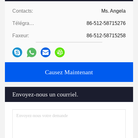
Contacts:
Ms. Angela
Télégramme:
86-512-58715276
Faxeur:
86-512-58715258
Causez Maintenant
Envoyez-nous un courriel.