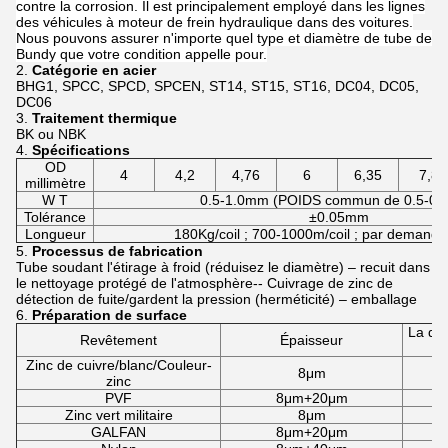
contre la corrosion. Il est principalement employé dans les lignes
des véhicules à moteur de frein hydraulique dans des voitures.
Nous pouvons assurer n'importe quel type et diamètre de tube de
Bundy que votre condition appelle pour.
2.
Catégorie en acier
BHG1, SPCC, SPCD, SPCEN, ST14, ST15, ST16, DC04, DC05,
DC06
3.
Traitement thermique
BK ou NBK
4.
Spécifications
OD
4
4,2
4,76
6
6,35
7,8
millimètre
W T
0.5-1.0mm (POIDS commun de 0.5-0.
Tolérance
±0.05mm
Longueur
180Kg/coil ; 700-1000m/coil ; par demande 
5.
Processus de fabrication
Tube soudant l'étirage à froid (réduisez le diamètre) – recuit dans
le nettoyage protégé de l'atmosphère-- Cuivrage de zinc de
détection de fuite/gardent la pression (herméticité) – emballage
6.
Préparation de surface
La dur
Revêtement
Épaisseur
Zinc de cuivre/blanc/Couleur-
8μm
zinc
PVF
8μm+20μm
Zinc vert militaire
8μm
GALFAN
8μm+20μm