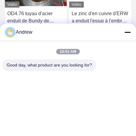
Vidéo
Vidéo
OD4.76 tuyau d'acier
Le zinc d'en cuivre d'ERW
enduit de Bundy de
a enduit l'essai à l'embrun
condensateur de
salin en acier de bobine
Andrew
réfrigérateur du POIDS 0,7
de tube de 0.45mm 72h
Causez Maintenant
Causez Maintenant
de zinc en acier de tube
120h
10:51 AM
Good day, what product are you looking for?
Jiangsu Hongbao Group Co., Ltd.
export@hongbao.com
86-512-58715276
VILLE DE DAXIN, ZHANGJIAGANG, JIANGSU P.R.CHINA