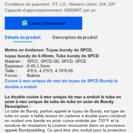
Conditions de paiement: T/T, L/C, Western Union, D/A, D/P
Capacité d'approvisionnement: 30000MT par an
Causez Maintenant
Détails du produit
Description du produit
Mettre en évidence:
Tuyau bundy de SPCD
,
tuyau bundy de 0.45mm
,
Tube bundy de SPCD
Matériel ::
SPCC, SPCD-SD, SPCD, SPCE
Épaisseur ::
0.45-1.5mm
Taille ::
4*0.5, 4.2*0.5, 4.76*0.65
Forme ::
Bobine
Cuivre à mur unique de mur de tuyau de SPCD Bundy le
double a enduit
Le double cuivre à mur unique de mur a enduit le tube en
acier à mur unique de tube de tube en acier de Bundy
Description :
Le tube de Bundy, parfois appelé le tuyau de Bundy, est type de
tube en acier à faible teneur en carbone à double paroi construit
en roulant une bande en acier cuivre-enduite par 720°F et la
soudure de résistance la couture recouverte dans un processus
appelé Bundywelding. Ce peut être zinc enduit pour la protection