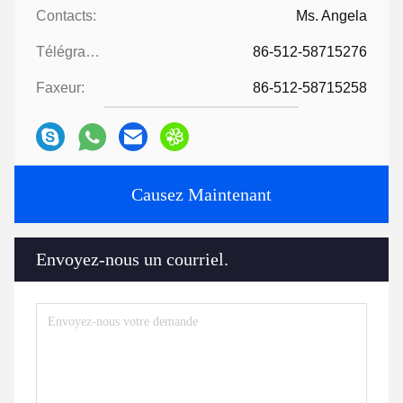
Contacts:
Ms. Angela
Télégramme:
86-512-58715276
Faxeur:
86-512-58715258
Causez Maintenant
Envoyez-nous un courriel.