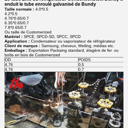
enduit le tube enroulé galvanisé de Bundy
Taille normale :
4.0*0.5
4.2*0.5
4.76*0.65/0.7
6.35*0.65/0.7
7.8*0.65/0.7
Ou taille de Customerized
Matériel :
SPCE, SPCD-SD, SPCC, SPCD
Application :
Condensateur ou vaporisateur de réfrigérateur
Client de marque :
Samsung, cheveux, Meiling, médias etc.
Emballage :
Exportation Packaing standard, étagère de fer. ou
boîte en bois de Customerized
OD
POIDS
4,76
0,5
4,76
0,7