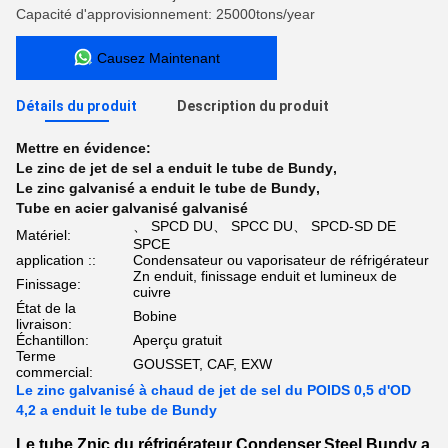
Capacité d'approvisionnement: 25000tons/year
Causez Maintenant
Détails du produit
Description du produit
Mettre en évidence:
Le zinc de jet de sel a enduit le tube de Bundy
,
Le zinc galvanisé a enduit le tube de Bundy
,
Tube en acier galvanisé galvanisé
、 SPCD DU、 SPCC DU、 SPCD-SD DE
Matériel:
SPCE
application ::
Condensateur ou vaporisateur de réfrigérateur
Zn enduit, finissage enduit et lumineux de
Finissage:
cuivre
État de la
Bobine
livraison:
Échantillon:
Aperçu gratuit
Terme
GOUSSET, CAF, EXW
commercial:
Le zinc galvanisé à chaud de jet de sel du POIDS 0,5 d'OD
4,2 a enduit le tube de Bundy
Le tube Znic du réfrigérateur Condenser.Steel Bundy a