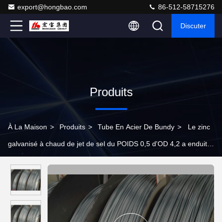
export@hongbao.com
86-512-58715276
Discuter
Produits
À La Maison
>
Produits
>
Tube En Acier De Bundy
>
Le zinc
galvanisé à chaud de jet de sel du POIDS 0,5 d'OD 4,2 a enduit
le tube de Bundy