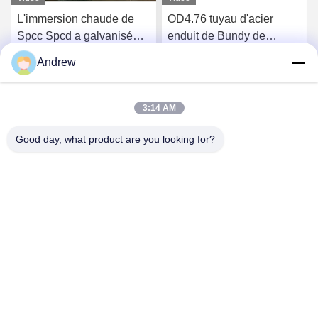
L'immersion chaude de
OD4.76 tuyau d'acier
Spcc Spcd a galvanisé
enduit de Bundy de
l'épaisseur enroulée de la
condensateur de
Andrew
tuyauterie 1.5mm
réfrigérateur du POIDS 0,7
Causez Maintenant
Causez Maintenant
de zinc en acier de tube
3:14 AM
Good day, what product are you looking for?
Jiangsu Hongbao Group Co., Ltd.
export@hongbao.com
86-512-58715276
VILLE DE DAXIN, ZHANGJIAGANG, JIANGSU P.R.CHINA