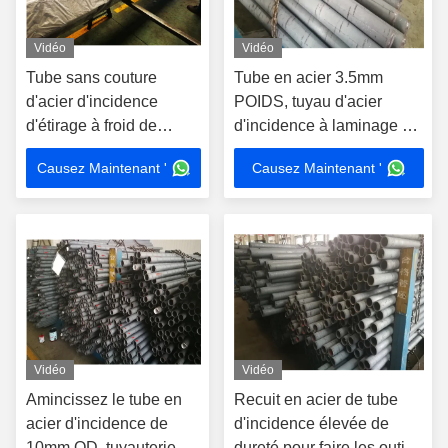
Vidéo
Vidéo
Tube sans couture
Tube en acier 3.5mm
d'acier d'incidence
POIDS, tuyau d'acier
d'étirage à froid de
d'incidence à laminage à
YB/T4146 GCr15
chaud de précision de
Causez Maintenant '
Causez Maintenant '
pièces d'auto
Vidéo
Vidéo
Amincissez le tube en
Recuit en acier de tube
acier d'incidence de
d'incidence élevée de
10mm OD, tuyauterie en
dureté pour faire les outils