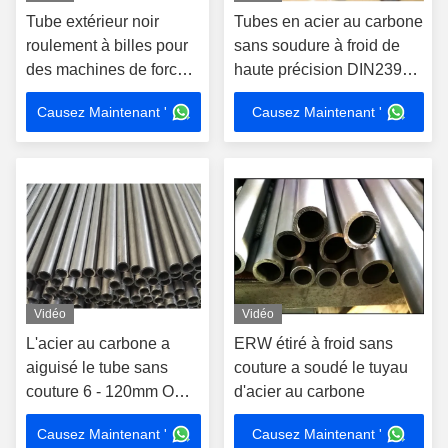
Tube extérieur noir
Tubes en acier au carbone
roulement à billes pour
sans soudure à froid de
des machines de force
haute précision DIN2391
de fatigue de contact
ST37.4 pour cylindres
Causez Maintenant '
Causez Maintenant '
élevé
hydrauliques
Vidéo
Vidéo
L'acier au carbone a
ERW étiré à froid sans
aiguisé le tube sans
couture a soudé le tuyau
couture 6 - 120mm OD
d'acier au carbone
EN10305 avec la
Causez Maintenant '
Causez Maintenant '
certification de TUV