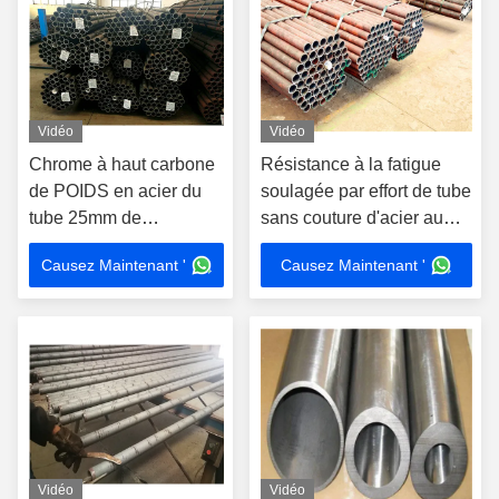
Vidéo
Vidéo
Chrome à haut carbone
Résistance à la fatigue
de POIDS en acier du
soulagée par effort de tube
tube 25mm de
sans couture d'acier au
l'incidence GCr15 pour
carbone longue pour la
Causez Maintenant '
Causez Maintenant '
produire l'incidence
pompe de redresseur
Vidéo
Vidéo