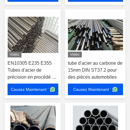
Vidéo
Vidéo
EN10305 E235 E355
tube d'acier au carbone de
Tubes d'acier de
15mm DIN ST37.2 pour
précision en procédé de
des pièces automobiles
tirage à froid Tubes
Causez Maintenant '
Causez Maintenant '
d'acier au carbone
creuses sans soudure