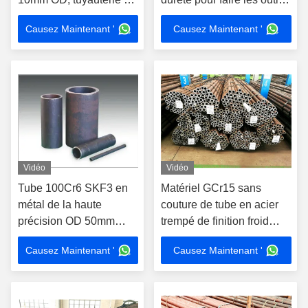
acier ronde satisfaite
de mesure
Causez Maintenant '
Causez Maintenant '
faiblement alliée sans
couture
Vidéo
Vidéo
Tube 100Cr6 SKF3 en
Matériel GCr15 sans
métal de la haute
couture de tube en acier
précision OD 50mm
trempé de finition froid
laminant à froid pour les
pour des roulements à
Causez Maintenant '
Causez Maintenant '
pièces des véhicules à
billes
moteur