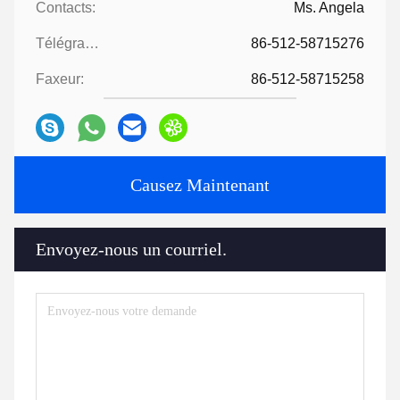
Contacts:
Ms. Angela
Télégramme:
86-512-58715276
Faxeur:
86-512-58715258
Causez Maintenant
Envoyez-nous un courriel.