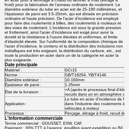
en acier pour à laminage à chaud ou laminer à froid (étirage à
froid) pour la fabrication de l'anneau ordinaire de roulement. Le
diamètre extérieur du tube en acier est de 25-180 millimètres, et
l'épaisseur de paroi est 3.5-20mm, qui est divisée en précision
ordinaire et haute précision. De l'acier d'incidence est employé
pour faire des roulements à billes, des roulements à rouleaux et
des voies de roulement. L'incidence est sous la grands pression
et frottement, ainsi l'acier d'incidence est exigé pour avoir la
dureté et la résistance à l'usure élevées et uniformes, et limite
d'élasticité élevée. Sur l'uniformité de la composition chimique de
l'acier d'incidence, le contenu et la distribution des inclusions non
métalliques est très exigeant, la distribution du carbure, etc., est
toute la production en acier dans un de la catégorie en acier la
plus exigeante.
Date principale
Matériel :
GCr15
Norme :
GB/T18254, YB/T4146
Diamètre extérieur :
10-160mm
Épaisseur de paroi :
1-25mm
+A (après le processus final d'étira
État de la livraison :
recuits dans un en atmosphère con
Le tube en acier d'incidence de haut
Application :
dans l'industrie des roulements à bi
véhicules à moteur
Processus :
Perçage, étirage à froid, recuit de S
L'information commerciale
Terme commercial : GOUSSET, EXW, CAF.
Paiement : 30% TTT à l'avance, équilibre avant expédition ou B/L