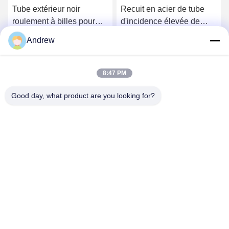
Tube extérieur noir
Recuit en acier de tube
roulement à billes pour
d'incidence élevée de
des machines de force de
dureté pour faire les outils
Andrew
fatigue de contact élevé
de mesure
Causez Maintenant
Causez Maintenant
8:47 PM
Good day, what product are you looking for?
Jiangsu Hongbao Group Co., Ltd.
export@hongbao.com
86-512-58715276
VILLE DE DAXIN, ZHANGJIAGANG, JIANGSU P.R.CHINA