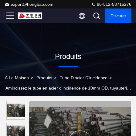
export@hongbao.com
86-512-58715276
Discuter
Produits
À La Maison
>
Produits
>
Tube D'acier D'incidence
>
Amincissez le tube en acier d'incidence de 10mm OD, tuyauterie
en acier ronde satisfaite faiblement alliée sans couture